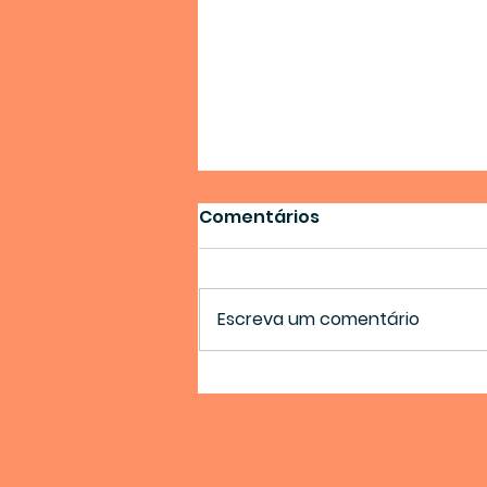
Comentários
Escreva um comentário
GEC apresenta o Livro:
Apresentando Ciganos
no Brasil: Políticas e
Representações em