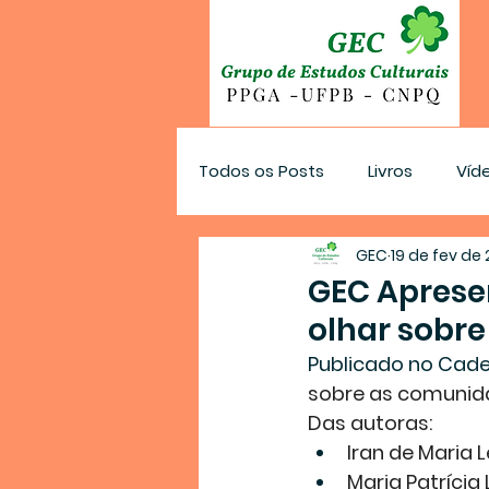
Todos os Posts
Livros
Víd
GEC
19 de fev de
GEC Apresen
olhar sobr
Publicado no Cade
sobre as comunida
Das autoras:
Iran de Maria L
Maria Patrícia